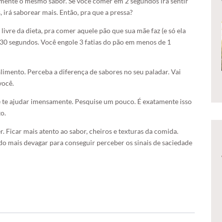
mente o mesmo sabor. Se você comer em 2 segundos irá sentir
 irá saborear mais. Então, pra que a pressa?
ivre da dieta, pra comer aquele pão que sua mãe faz (e só ela
m 30 segundos. Você engole 3 fatias do pão em menos de 1
 alimento. Perceba a diferença de sabores no seu paladar. Vai
você.
 te ajudar imensamente. Pesquise um pouco. É exatamente isso
o.
r. Ficar mais atento ao sabor, cheiros e texturas da comida.
o mais devagar para conseguir perceber os sinais de saciedade